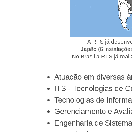
A RTS já desenvolveu e i
Japão (6 instalações), Re
No Brasil a RTS já realizou 
Atuação em diversas ár
ITS - Tecnologias de C
Tecnologias de Inform
Gerenciamento e Avali
Engenharia de Sistem