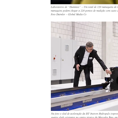
Laboratório de “Dummies” – Um total de 120 manequins de te
manequins podem chegar a 220 pontos de medição com custo 
Foto Daimler – Global Media Ce
Na foto o sled de aceleração da IST Instron Hydropuls (repre
quatro sleds existentes no centro técnico da Mercedes Benz em 